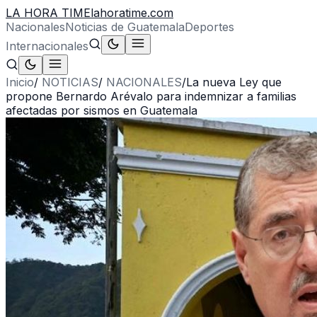
LA HORA TIME
lahoratime.com
Nacionales
Noticias de Guatemala
Deportes
Internacionales
Inicio
/
NOTICIAS
/
NACIONALES
/
La nueva Ley que
propone Bernardo Arévalo para indemnizar a familias
afectadas por sismos en Guatemala