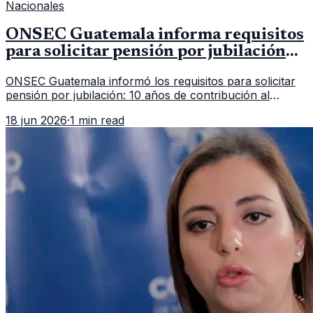
Nacionales
ONSEC Guatemala informa requisitos
para solicitar pensión por jubilación
en 2026
ONSEC Guatemala informó los requisitos para solicitar
pensión por jubilación: 10 años de contribución al
Montepío y 50 años de edad, o 20 años de servicio sin
18 jun 2026
·
1 min read
importar edad.