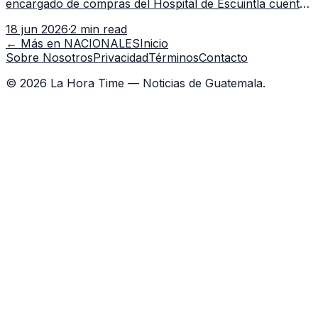
encargado de compras del Hospital de Escuintla cuenta
con 7 asistentes, pese a que el titular anda en
18 jun 2026
·
2 min read
capacitación en la capital.
← Más en
NACIONALES
Inicio
Sobre Nosotros
Privacidad
Términos
Contacto
©
2026
La Hora Time — Noticias de Guatemala.