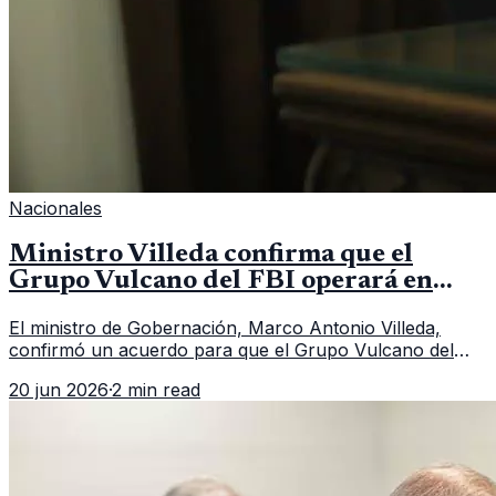
Nacionales
Ministro Villeda confirma que el
Grupo Vulcano del FBI operará en
Guatemala a partir de julio
El ministro de Gobernación, Marco Antonio Villeda,
confirmó un acuerdo para que el Grupo Vulcano del
FBI opere en Guatemala a partir de julio, tras un intento
20 jun 2026
·
2 min read
fallido con la administración anterior del Ministerio
Público.