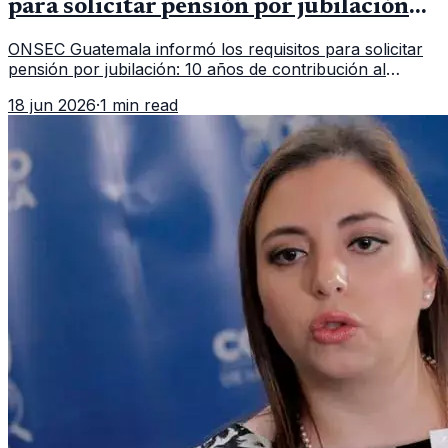
para solicitar pensión por jubilación
en 2026
ONSEC Guatemala informó los requisitos para solicitar
pensión por jubilación: 10 años de contribución al
Montepío y 50 años de edad, o 20 años de servicio sin
18 jun 2026
·
1 min read
importar edad.