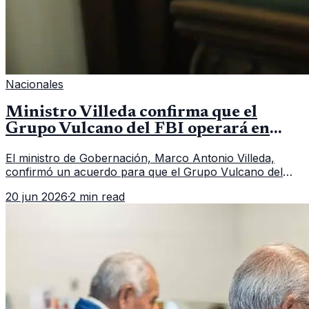
Nacionales
Ministro Villeda confirma que el
Grupo Vulcano del FBI operará en
Guatemala a partir de julio
El ministro de Gobernación, Marco Antonio Villeda,
confirmó un acuerdo para que el Grupo Vulcano del
FBI opere en Guatemala a partir de julio, tras un intento
20 jun 2026
·
2 min read
fallido con la administración anterior del Ministerio
Público.