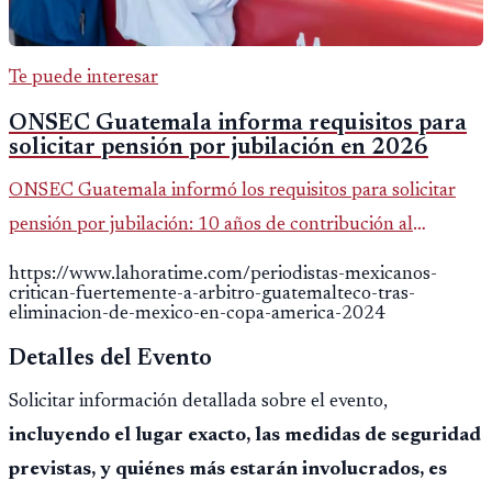
Te puede interesar
ONSEC Guatemala informa requisitos para
solicitar pensión por jubilación en 2026
ONSEC Guatemala informó los requisitos para solicitar
pensión por jubilación: 10 años de contribución al
Montepío y 50 años de edad, o 20 años de servicio sin
https://www.lahoratime.com/periodistas-mexicanos-
importar edad.
critican-fuertemente-a-arbitro-guatemalteco-tras-
eliminacion-de-mexico-en-copa-america-2024
Detalles del Evento
Solicitar información detallada sobre el evento,
incluyendo el lugar exacto, las medidas de seguridad
previstas, y quiénes más estarán involucrados, es