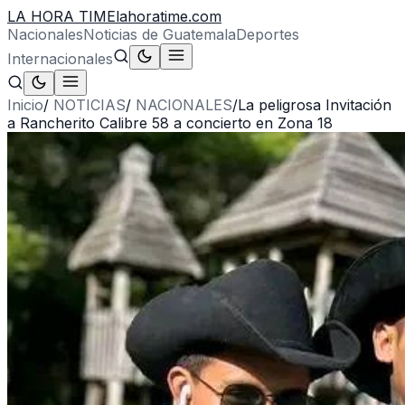
LA HORA TIME
lahoratime.com
Nacionales
Noticias de Guatemala
Deportes
Internacionales
Inicio
/
NOTICIAS
/
NACIONALES
/
La peligrosa Invitación
a Rancherito Calibre 58 a concierto en Zona 18