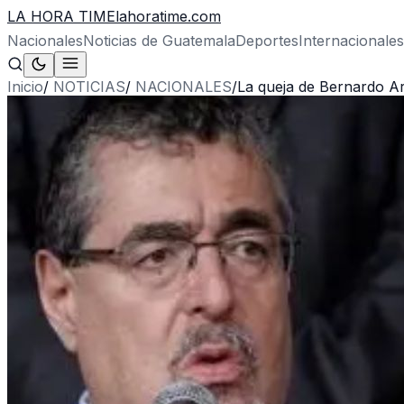
LA HORA TIME
lahoratime.com
Nacionales
Noticias de Guatemala
Deportes
Internacionales
Inicio
/
NOTICIAS
/
NACIONALES
/
La queja de Bernardo Ar