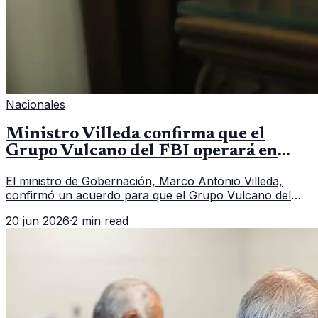
Nacionales
Ministro Villeda confirma que el
Grupo Vulcano del FBI operará en
Guatemala a partir de julio
El ministro de Gobernación, Marco Antonio Villeda,
confirmó un acuerdo para que el Grupo Vulcano del
FBI opere en Guatemala a partir de julio, tras un intento
20 jun 2026
·
2 min read
fallido con la administración anterior del Ministerio
Público.