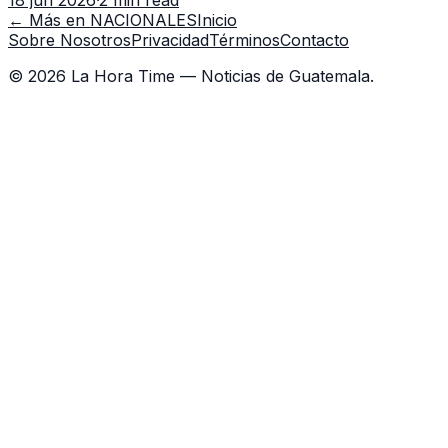
18 jun 2026
·
2 min read
capacitación en la capital.
← Más en
NACIONALES
Inicio
Sobre Nosotros
Privacidad
Términos
Contacto
©
2026
La Hora Time — Noticias de Guatemala.