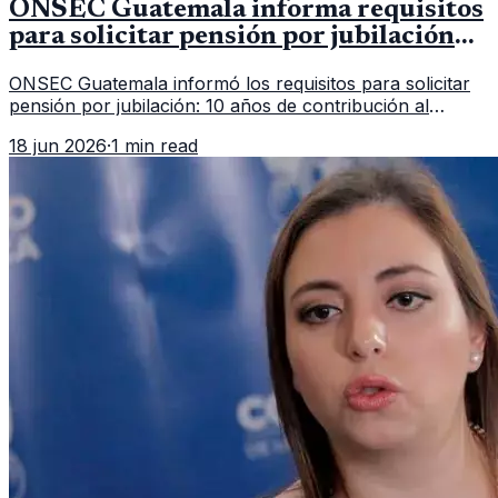
ONSEC Guatemala informa requisitos
para solicitar pensión por jubilación
en 2026
ONSEC Guatemala informó los requisitos para solicitar
pensión por jubilación: 10 años de contribución al
Montepío y 50 años de edad, o 20 años de servicio sin
18 jun 2026
·
1 min read
importar edad.