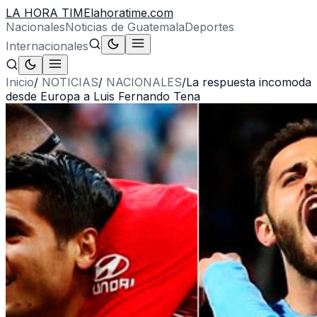
LA HORA TIME
lahoratime.com
Nacionales
Noticias de Guatemala
Deportes
Internacionales
Inicio
/
NOTICIAS
/
NACIONALES
/
La respuesta incomoda
desde Europa a Luis Fernando Tena