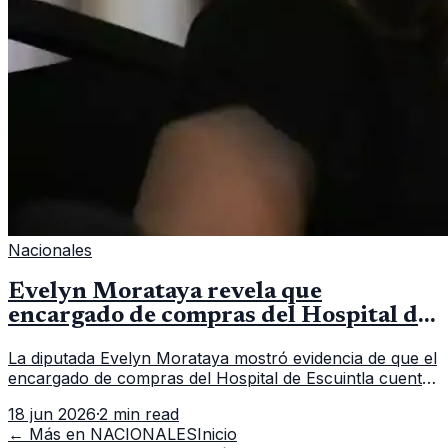
Nacionales
Evelyn Morataya revela que
encargado de compras del Hospital de
Escuintla tiene 7 asistentes
La diputada Evelyn Morataya mostró evidencia de que el
encargado de compras del Hospital de Escuintla cuenta
con 7 asistentes, pese a que el titular anda en
18 jun 2026
·
2 min read
capacitación en la capital.
← Más en
NACIONALES
Inicio