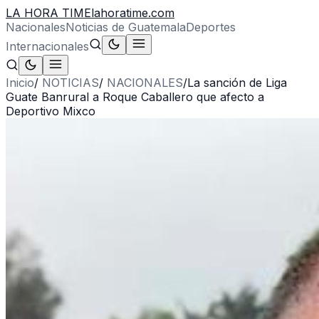
LA HORA TIME
lahoratime.com
Nacionales
Noticias de Guatemala
Deportes
Internacionales
Inicio
/
NOTICIAS
/
NACIONALES
/
La sanción de Liga
Guate Banrural a Roque Caballero que afecto a
Deportivo Mixco