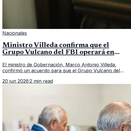
Nacionales
Ministro Villeda confirma que el
Grupo Vulcano del FBI operará en
Guatemala a partir de julio
El ministro de Gobernación, Marco Antonio Villeda,
confirmó un acuerdo para que el Grupo Vulcano del
FBI opere en Guatemala a partir de julio, tras un intento
20 jun 2026
·
2 min read
fallido con la administración anterior del Ministerio
Público.