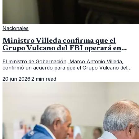
Nacionales
Ministro Villeda confirma que el
Grupo Vulcano del FBI operará en
Guatemala a partir de julio
El ministro de Gobernación, Marco Antonio Villeda,
confirmó un acuerdo para que el Grupo Vulcano del
FBI opere en Guatemala a partir de julio, tras un intento
20 jun 2026
·
2 min read
fallido con la administración anterior del Ministerio
Público.