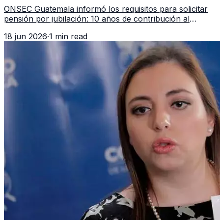
en 2026
ONSEC Guatemala informó los requisitos para solicitar
pensión por jubilación: 10 años de contribución al
Montepío y 50 años de edad, o 20 años de servicio sin
18 jun 2026
·
1 min read
importar edad.