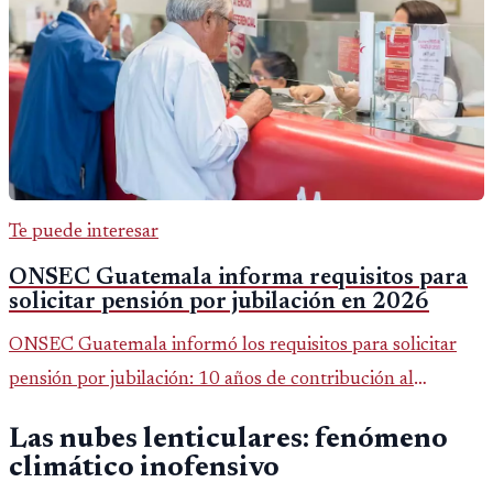
Te puede interesar
ONSEC Guatemala informa requisitos para
solicitar pensión por jubilación en 2026
ONSEC Guatemala informó los requisitos para solicitar
pensión por jubilación: 10 años de contribución al
Montepío y 50 años de edad, o 20 años de servicio sin
Las nubes lenticulares: fenómeno
importar edad.
climático inofensivo