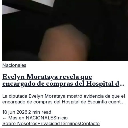
Nacionales
Evelyn Morataya revela que
encargado de compras del Hospital de
Escuintla tiene 7 asistentes
La diputada Evelyn Morataya mostró evidencia de que el
encargado de compras del Hospital de Escuintla cuenta
con 7 asistentes, pese a que el titular anda en
18 jun 2026
·
2 min read
capacitación en la capital.
← Más en
NACIONALES
Inicio
Sobre Nosotros
Privacidad
Términos
Contacto