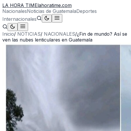
LA HORA TIME
lahoratime.com
Nacionales
Noticias de Guatemala
Deportes
Internacionales
Inicio
/
NOTICIAS
/
NACIONALES
/
¿Fin de mundo? Así se
ven las nubes lenticulares en Guatemala