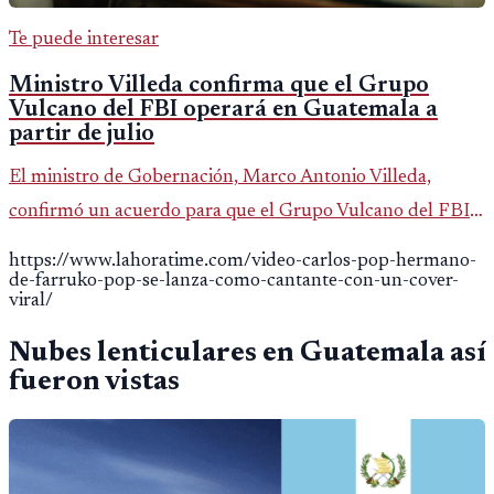
Te puede interesar
Ministro Villeda confirma que el Grupo
Vulcano del FBI operará en Guatemala a
partir de julio
El ministro de Gobernación, Marco Antonio Villeda,
confirmó un acuerdo para que el Grupo Vulcano del FBI
opere en Guatemala a partir de julio, tras un intento
https://www.lahoratime.com/video-carlos-pop-hermano-
fallido con la administración anterior del Ministerio
de-farruko-pop-se-lanza-como-cantante-con-un-cover-
viral/
Público.
Nubes lenticulares en Guatemala así
fueron vistas