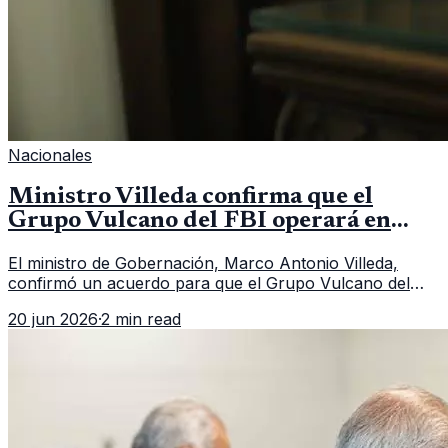
Nacionales
Ministro Villeda confirma que el
Grupo Vulcano del FBI operará en
Guatemala a partir de julio
El ministro de Gobernación, Marco Antonio Villeda,
confirmó un acuerdo para que el Grupo Vulcano del
FBI opere en Guatemala a partir de julio, tras un intento
20 jun 2026
·
2 min read
fallido con la administración anterior del Ministerio
Público.