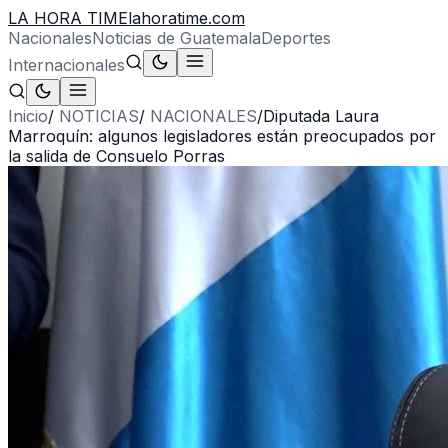
LA HORA TIME
lahoratime.com
Nacionales
Noticias de Guatemala
Deportes
Internacionales
Inicio
/
NOTICIAS
/
NACIONALES
/
Diputada Laura
Marroquín: algunos legisladores están preocupados por
la salida de Consuelo Porras