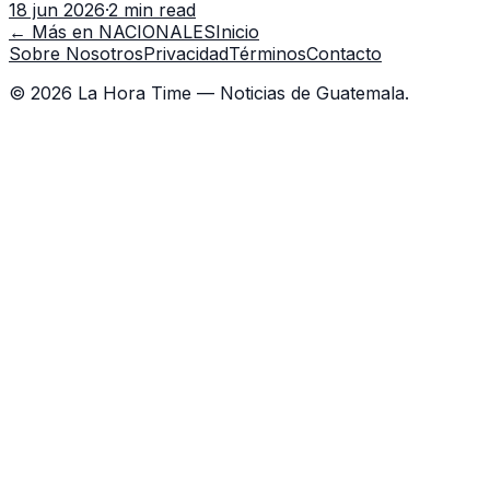
18 jun 2026
·
2 min read
capacitación en la capital.
← Más en
NACIONALES
Inicio
Sobre Nosotros
Privacidad
Términos
Contacto
©
2026
La Hora Time — Noticias de Guatemala.