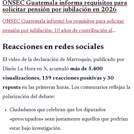
ONSEC Guatemala informa requisitos para
solicitar pensión por jubilación en 2026
ONSEC Guatemala informó los requisitos para solicitar
pensión por jubilación: 10 años de contribución al
Montepío y 50 años de edad, o 20 años de servicio sin
Reacciones en redes sociales
importar edad.
El video de la declaración de Marroquín, publicado por
Diario La Hora en X, acumuló
más de 5,400
visualizaciones, 139 reacciones positivas y 30
reposts
en las primeras horas. Los comentarios reflejan la
polarización del debate:
Ciudadanos que celebran que los diputados
«preocupados» sean justamente aquellos que podrían
estar bajo investigación.