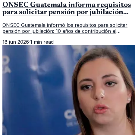
ONSEC Guatemala informa requisitos
para solicitar pensión por jubilación
en 2026
ONSEC Guatemala informó los requisitos para solicitar
pensión por jubilación: 10 años de contribución al
Montepío y 50 años de edad, o 20 años de servicio sin
18 jun 2026
·
1 min read
importar edad.