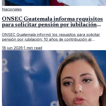
Nacionales
ONSEC Guatemala informa requisitos
para solicitar pensión por jubilación
en 2026
ONSEC Guatemala informó los requisitos para solicitar
pensión por jubilación: 10 años de contribución al
Montepío y 50 años de edad, o 20 años de servicio sin
18 jun 2026
·
1 min read
importar edad.