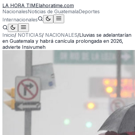
LA HORA TIME
lahoratime.com
Nacionales
Noticias de Guatemala
Deportes
Internacionales
Inicio
/
NOTICIAS
/
NACIONALES
/
Lluvias se adelantarían
en Guatemala y habrá canícula prolongada en 2026,
advierte Insivumeh