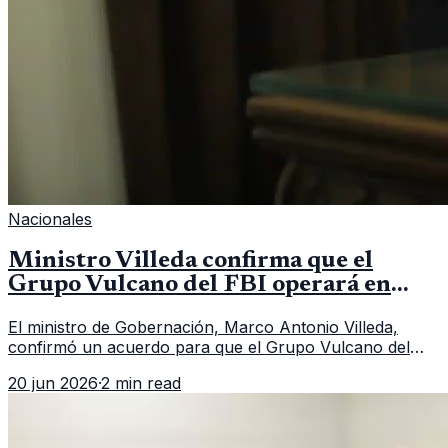
Nacionales
Ministro Villeda confirma que el
Grupo Vulcano del FBI operará en
Guatemala a partir de julio
El ministro de Gobernación, Marco Antonio Villeda,
confirmó un acuerdo para que el Grupo Vulcano del
FBI opere en Guatemala a partir de julio, tras un intento
20 jun 2026
·
2 min read
fallido con la administración anterior del Ministerio
Público.