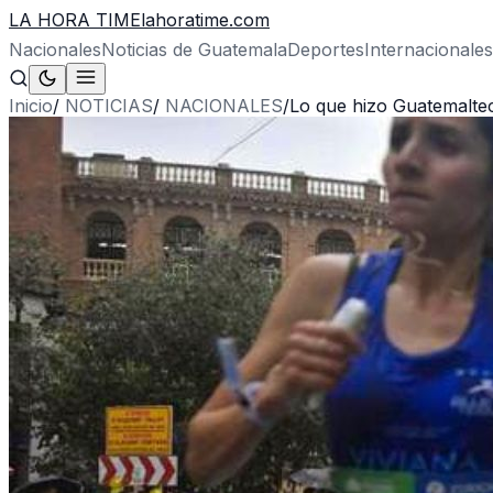
LA HORA TIME
lahoratime.com
Nacionales
Noticias de Guatemala
Deportes
Internacionales
Inicio
/
NOTICIAS
/
NACIONALES
/
Lo que hizo Guatemalte