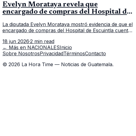
Evelyn Morataya revela que
encargado de compras del Hospital de
Escuintla tiene 7 asistentes
La diputada Evelyn Morataya mostró evidencia de que el
encargado de compras del Hospital de Escuintla cuenta
con 7 asistentes, pese a que el titular anda en
18 jun 2026
·
2 min read
capacitación en la capital.
← Más en
NACIONALES
Inicio
Sobre Nosotros
Privacidad
Términos
Contacto
©
2026
La Hora Time — Noticias de Guatemala.