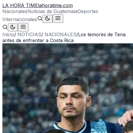
LA HORA TIME
lahoratime.com
Nacionales
Noticias de Guatemala
Deportes
Internacionales
Inicio
/
NOTICIAS
/
NACIONALES
/
Los temores de Tena
antes de enfrentar a Costa Rica