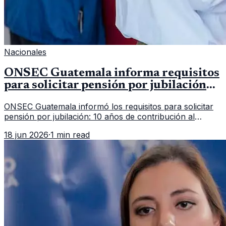
Nacionales
ONSEC Guatemala informa requisitos
para solicitar pensión por jubilación
en 2026
ONSEC Guatemala informó los requisitos para solicitar
pensión por jubilación: 10 años de contribución al
Montepío y 50 años de edad, o 20 años de servicio sin
18 jun 2026
·
1 min read
importar edad.