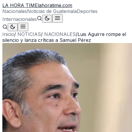
LA HORA TIME
lahoratime.com
Nacionales
Noticias de Guatemala
Deportes
Internacionales
Inicio
/
NOTICIAS
/
NACIONALES
/
Luis Aguirre rompe el
silencio y lanza críticas a Samuel Pérez