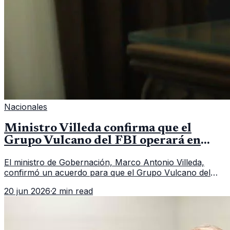
Nacionales
Ministro Villeda confirma que el
Grupo Vulcano del FBI operará en
Guatemala a partir de julio
El ministro de Gobernación, Marco Antonio Villeda,
confirmó un acuerdo para que el Grupo Vulcano del
FBI opere en Guatemala a partir de julio, tras un intento
20 jun 2026
·
2 min read
fallido con la administración anterior del Ministerio
Público.