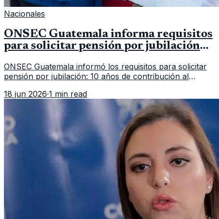
Nacionales
ONSEC Guatemala informa requisitos
para solicitar pensión por jubilación
en 2026
ONSEC Guatemala informó los requisitos para solicitar
pensión por jubilación: 10 años de contribución al
Montepío y 50 años de edad, o 20 años de servicio sin
18 jun 2026
·
1 min read
importar edad.