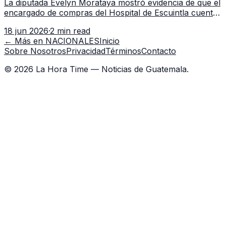
La diputada Evelyn Morataya mostró evidencia de que el
encargado de compras del Hospital de Escuintla cuenta
con 7 asistentes, pese a que el titular anda en
18 jun 2026
·
2 min read
capacitación en la capital.
← Más en
NACIONALES
Inicio
Sobre Nosotros
Privacidad
Términos
Contacto
©
2026
La Hora Time — Noticias de Guatemala.