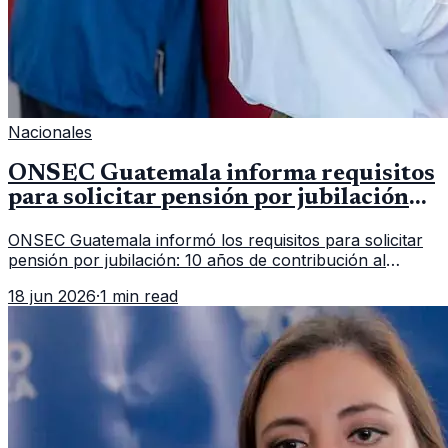
Nacionales
ONSEC Guatemala informa requisitos
para solicitar pensión por jubilación
en 2026
ONSEC Guatemala informó los requisitos para solicitar
pensión por jubilación: 10 años de contribución al
Montepío y 50 años de edad, o 20 años de servicio sin
18 jun 2026
·
1 min read
importar edad.