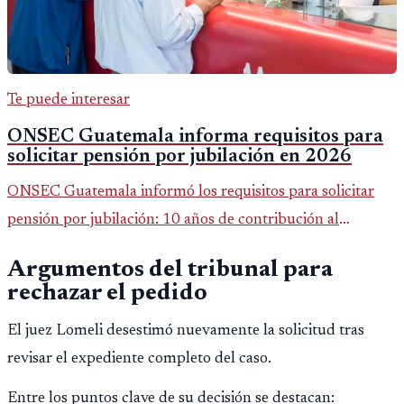
Te puede interesar
ONSEC Guatemala informa requisitos para
solicitar pensión por jubilación en 2026
ONSEC Guatemala informó los requisitos para solicitar
pensión por jubilación: 10 años de contribución al
Montepío y 50 años de edad, o 20 años de servicio sin
Argumentos del tribunal para
importar edad.
rechazar el pedido
El juez Lomeli desestimó nuevamente la solicitud tras
revisar el expediente completo del caso.
Entre los puntos clave de su decisión se destacan: