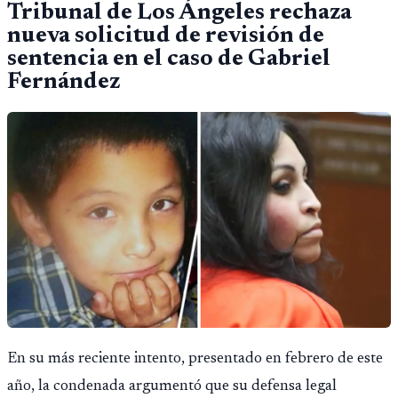
Tribunal de Los Ángeles rechaza
fallido con la administración anterior del Ministerio
nueva solicitud de revisión de
Público.
sentencia en el caso de Gabriel
Fernández
En su más reciente intento, presentado en febrero de este
año, la condenada argumentó que su defensa legal