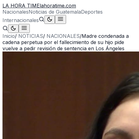
LA HORA TIME
lahoratime.com
Nacionales
Noticias de Guatemala
Deportes
Internacionales
Inicio
/
NOTICIAS
/
NACIONALES
/
Madre condenada a
cadena perpetua por el fallecimiento de su hijo pide
vuelve a pedir revisión de sentencia en Los Ángeles