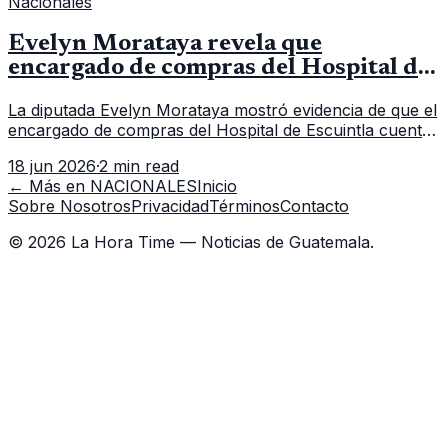
Nacionales
Evelyn Morataya revela que
encargado de compras del Hospital de
Escuintla tiene 7 asistentes
La diputada Evelyn Morataya mostró evidencia de que el
encargado de compras del Hospital de Escuintla cuenta
con 7 asistentes, pese a que el titular anda en
18 jun 2026
·
2 min read
capacitación en la capital.
← Más en
NACIONALES
Inicio
Sobre Nosotros
Privacidad
Términos
Contacto
©
2026
La Hora Time — Noticias de Guatemala.