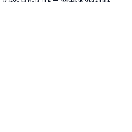
©
2026
La Hora Time — Noticias de Guatemala.