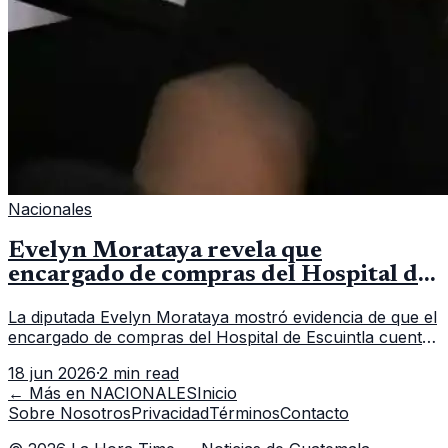
Nacionales
Evelyn Morataya revela que
encargado de compras del Hospital de
Escuintla tiene 7 asistentes
La diputada Evelyn Morataya mostró evidencia de que el
encargado de compras del Hospital de Escuintla cuenta
con 7 asistentes, pese a que el titular anda en
18 jun 2026
·
2 min read
capacitación en la capital.
← Más en
NACIONALES
Inicio
Sobre Nosotros
Privacidad
Términos
Contacto