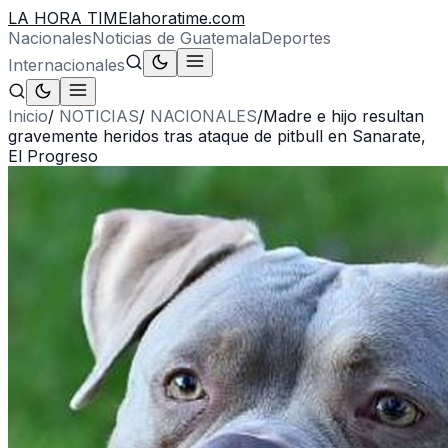
LA HORA TIME
lahoratime.com
Nacionales
Noticias de Guatemala
Deportes
Internacionales
Inicio
/
NOTICIAS
/
NACIONALES
/
Madre e hijo resultan
gravemente heridos tras ataque de pitbull en Sanarate,
El Progreso