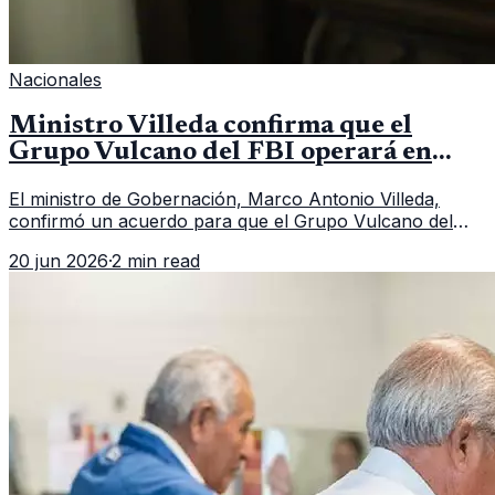
Nacionales
Ministro Villeda confirma que el
Grupo Vulcano del FBI operará en
Guatemala a partir de julio
El ministro de Gobernación, Marco Antonio Villeda,
confirmó un acuerdo para que el Grupo Vulcano del
FBI opere en Guatemala a partir de julio, tras un intento
20 jun 2026
·
2 min read
fallido con la administración anterior del Ministerio
Público.