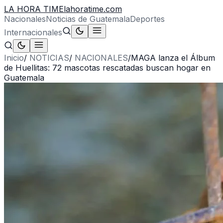
LA HORA TIME
lahoratime.com
Nacionales
Noticias de Guatemala
Deportes
Internacionales
Inicio
/
NOTICIAS
/
NACIONALES
/
MAGA lanza el Álbum
de Huellitas: 72 mascotas rescatadas buscan hogar en
Guatemala