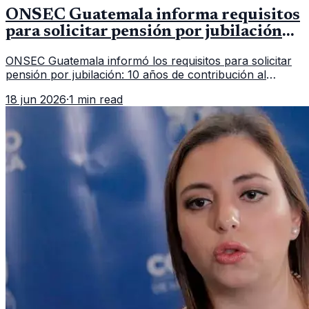
ONSEC Guatemala informa requisitos
para solicitar pensión por jubilación
en 2026
ONSEC Guatemala informó los requisitos para solicitar
pensión por jubilación: 10 años de contribución al
Montepío y 50 años de edad, o 20 años de servicio sin
18 jun 2026
·
1 min read
importar edad.