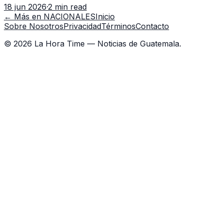
18 jun 2026
·
2 min read
capacitación en la capital.
← Más en
NACIONALES
Inicio
Sobre Nosotros
Privacidad
Términos
Contacto
©
2026
La Hora Time — Noticias de Guatemala.