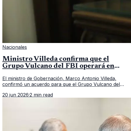
Nacionales
Ministro Villeda confirma que el
Grupo Vulcano del FBI operará en
Guatemala a partir de julio
El ministro de Gobernación, Marco Antonio Villeda,
confirmó un acuerdo para que el Grupo Vulcano del
FBI opere en Guatemala a partir de julio, tras un intento
20 jun 2026
·
2 min read
fallido con la administración anterior del Ministerio
Público.