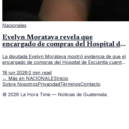
Nacionales
Evelyn Morataya revela que
encargado de compras del Hospital de
Escuintla tiene 7 asistentes
La diputada Evelyn Morataya mostró evidencia de que el
encargado de compras del Hospital de Escuintla cuenta
con 7 asistentes, pese a que el titular anda en
18 jun 2026
·
2 min read
capacitación en la capital.
← Más en
NACIONALES
Inicio
Sobre Nosotros
Privacidad
Términos
Contacto
©
2026
La Hora Time — Noticias de Guatemala.