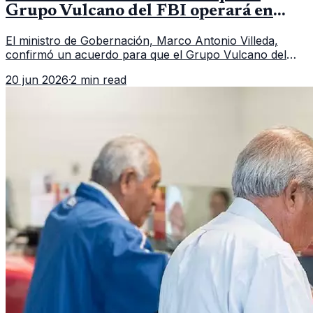
Grupo Vulcano del FBI operará en
Guatemala a partir de julio
El ministro de Gobernación, Marco Antonio Villeda,
confirmó un acuerdo para que el Grupo Vulcano del
FBI opere en Guatemala a partir de julio, tras un intento
20 jun 2026
·
2 min read
fallido con la administración anterior del Ministerio
Público.