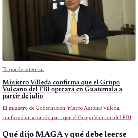
Te puede interesar
Ministro Villeda confirma que el Grupo
Vulcano del FBI operará en Guatemala a
partir de julio
El ministro de Gobernación, Marco Antonio Villeda,
confirmó un acuerdo para que el Grupo Vulcano del FBI
opere en Guatemala a partir de julio, tras un intento
Qué dijo MAGA y qué debe leerse
fallido con la administración anterior del Ministerio