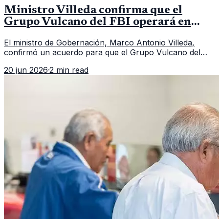
Ministro Villeda confirma que el
Grupo Vulcano del FBI operará en
Guatemala a partir de julio
El ministro de Gobernación, Marco Antonio Villeda,
confirmó un acuerdo para que el Grupo Vulcano del
FBI opere en Guatemala a partir de julio, tras un intento
20 jun 2026
·
2 min read
fallido con la administración anterior del Ministerio
Público.