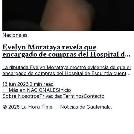
Nacionales
Evelyn Morataya revela que
encargado de compras del Hospital de
Escuintla tiene 7 asistentes
La diputada Evelyn Morataya mostró evidencia de que el
encargado de compras del Hospital de Escuintla cuenta
con 7 asistentes, pese a que el titular anda en
18 jun 2026
·
2 min read
capacitación en la capital.
← Más en
NACIONALES
Inicio
Sobre Nosotros
Privacidad
Términos
Contacto
©
2026
La Hora Time — Noticias de Guatemala.