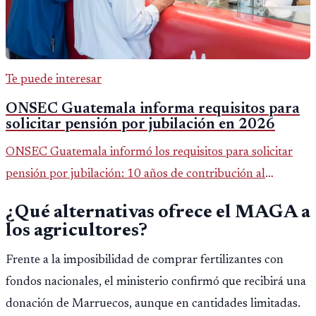
Te puede interesar
ONSEC Guatemala informa requisitos para
solicitar pensión por jubilación en 2026
ONSEC Guatemala informó los requisitos para solicitar
pensión por jubilación: 10 años de contribución al
Montepío y 50 años de edad, o 20 años de servicio sin
¿Qué alternativas ofrece el MAGA a
importar edad.
los agricultores?
Frente a la imposibilidad de comprar fertilizantes con
fondos nacionales, el ministerio confirmó que recibirá una
donación de Marruecos, aunque en cantidades limitadas.