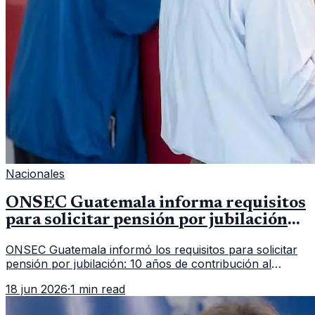
Nacionales
ONSEC Guatemala informa requisitos
para solicitar pensión por jubilación
en 2026
ONSEC Guatemala informó los requisitos para solicitar
pensión por jubilación: 10 años de contribución al
Montepío y 50 años de edad, o 20 años de servicio sin
18 jun 2026
·
1 min read
importar edad.