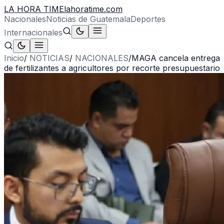
LA HORA TIME
lahoratime.com
Nacionales
Noticias de Guatemala
Deportes
Internacionales
Inicio
/
NOTICIAS
/
NACIONALES
/
MAGA cancela entrega
de fertilizantes a agricultores por recorte presupuestario