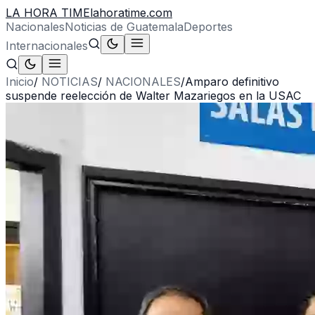
LA HORA TIME
lahoratime.com
Nacionales
Noticias de Guatemala
Deportes
Internacionales
Inicio
/
NOTICIAS
/
NACIONALES
/
Amparo definitivo
suspende reelección de Walter Mazariegos en la USAC