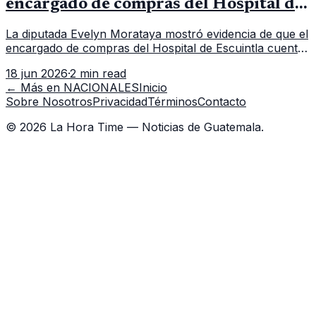
encargado de compras del Hospital de
Escuintla tiene 7 asistentes
La diputada Evelyn Morataya mostró evidencia de que el
encargado de compras del Hospital de Escuintla cuenta
con 7 asistentes, pese a que el titular anda en
18 jun 2026
·
2 min read
capacitación en la capital.
← Más en
NACIONALES
Inicio
Sobre Nosotros
Privacidad
Términos
Contacto
©
2026
La Hora Time — Noticias de Guatemala.