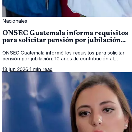
Nacionales
ONSEC Guatemala informa requisitos
para solicitar pensión por jubilación
en 2026
ONSEC Guatemala informó los requisitos para solicitar
pensión por jubilación: 10 años de contribución al
Montepío y 50 años de edad, o 20 años de servicio sin
18 jun 2026
·
1 min read
importar edad.