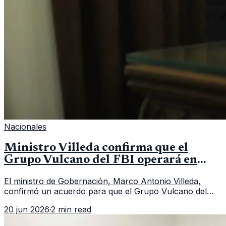
Nacionales
Ministro Villeda confirma que el
Grupo Vulcano del FBI operará en
Guatemala a partir de julio
El ministro de Gobernación, Marco Antonio Villeda,
confirmó un acuerdo para que el Grupo Vulcano del
FBI opere en Guatemala a partir de julio, tras un intento
20 jun 2026
·
2 min read
fallido con la administración anterior del Ministerio
Público.