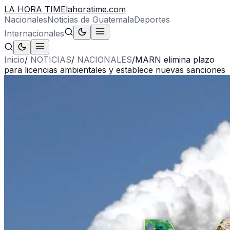
LA HORA TIME
lahoratime.com
Nacionales
Noticias de Guatemala
Deportes
Internacionales
Inicio
/
NOTICIAS
/
NACIONALES
/
MARN elimina plazo
para licencias ambientales y establece nuevas sanciones