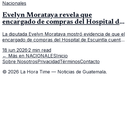
Nacionales
Evelyn Morataya revela que
encargado de compras del Hospital de
Escuintla tiene 7 asistentes
La diputada Evelyn Morataya mostró evidencia de que el
encargado de compras del Hospital de Escuintla cuenta
con 7 asistentes, pese a que el titular anda en
18 jun 2026
·
2 min read
capacitación en la capital.
← Más en
NACIONALES
Inicio
Sobre Nosotros
Privacidad
Términos
Contacto
©
2026
La Hora Time — Noticias de Guatemala.