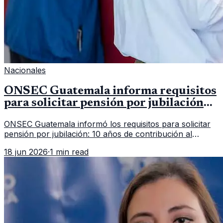
Nacionales
ONSEC Guatemala informa requisitos
para solicitar pensión por jubilación
en 2026
ONSEC Guatemala informó los requisitos para solicitar
pensión por jubilación: 10 años de contribución al
Montepío y 50 años de edad, o 20 años de servicio sin
18 jun 2026
·
1 min read
importar edad.