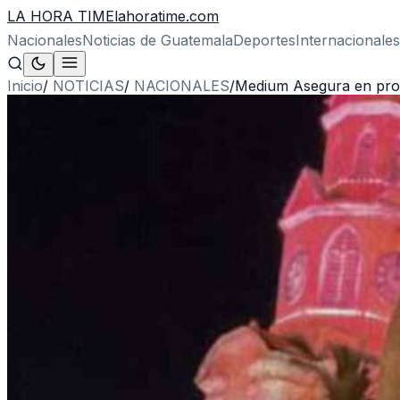
LA HORA TIME
lahoratime.com
Nacionales
Noticias de Guatemala
Deportes
Internacionales
Inicio
/
NOTICIAS
/
NACIONALES
/
Medium Asegura en pro