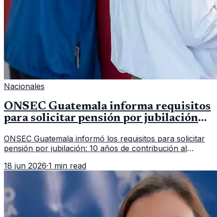
Nacionales
ONSEC Guatemala informa requisitos
para solicitar pensión por jubilación
en 2026
ONSEC Guatemala informó los requisitos para solicitar
pensión por jubilación: 10 años de contribución al
Montepío y 50 años de edad, o 20 años de servicio sin
18 jun 2026
·
1 min read
importar edad.