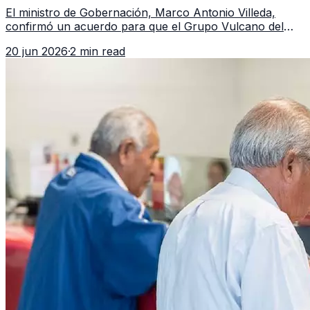
Guatemala a partir de julio
El ministro de Gobernación, Marco Antonio Villeda,
confirmó un acuerdo para que el Grupo Vulcano del
FBI opere en Guatemala a partir de julio, tras un intento
20 jun 2026
·
2 min read
fallido con la administración anterior del Ministerio
Público.