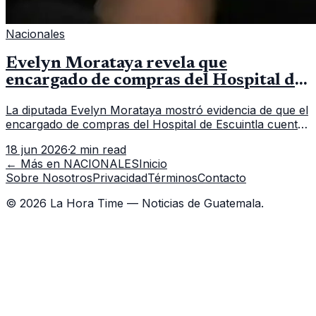
Nacionales
Evelyn Morataya revela que
encargado de compras del Hospital de
Escuintla tiene 7 asistentes
La diputada Evelyn Morataya mostró evidencia de que el
encargado de compras del Hospital de Escuintla cuenta
con 7 asistentes, pese a que el titular anda en
18 jun 2026
·
2 min read
capacitación en la capital.
← Más en
NACIONALES
Inicio
Sobre Nosotros
Privacidad
Términos
Contacto
©
2026
La Hora Time — Noticias de Guatemala.