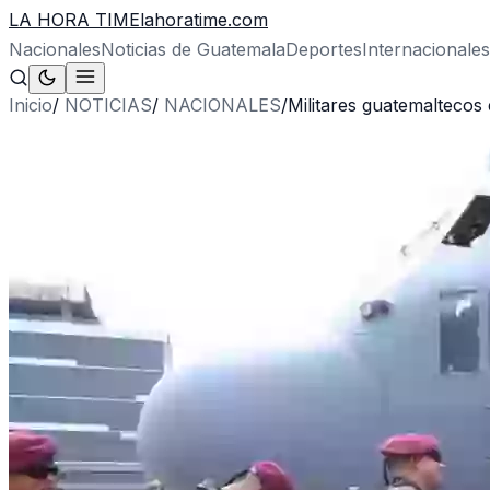
LA HORA TIME
lahoratime.com
Nacionales
Noticias de Guatemala
Deportes
Internacionales
Inicio
/
NOTICIAS
/
NACIONALES
/
Militares guatemaltecos