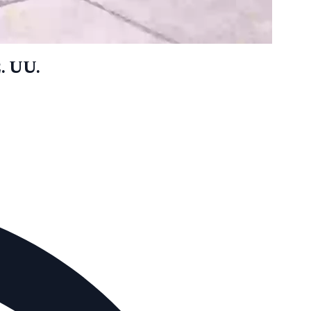
. UU.