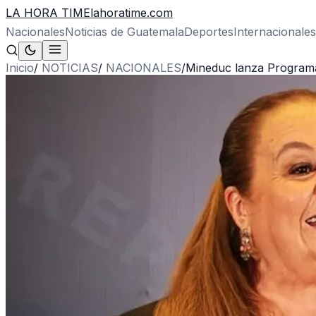
LA HORA TIME
lahoratime.com
Nacionales
Noticias de Guatemala
Deportes
Internacionales
Inicio
/
NOTICIAS
/
NACIONALES
/
Mineduc lanza Programa