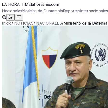
LA HORA TIME
lahoratime.com
Nacionales
Noticias de Guatemala
Deportes
Internacionales
Inicio
/
NOTICIAS
/
NACIONALES
/
Ministerio de la Defens