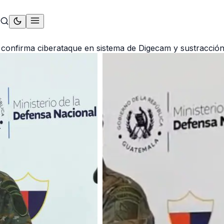
a confirma ciberataque en sistema de Digecam y sustracción