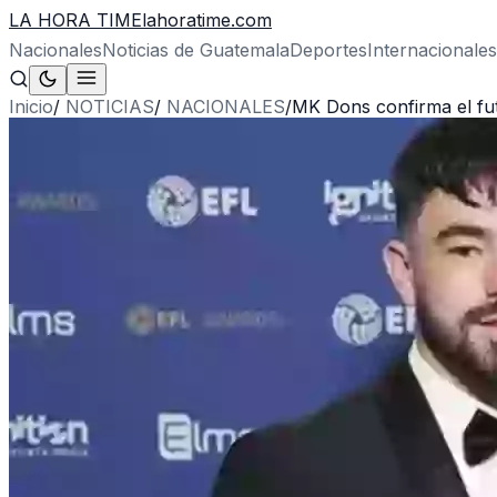
LA HORA TIME
lahoratime.com
Nacionales
Noticias de Guatemala
Deportes
Internacionales
Inicio
/
NOTICIAS
/
NACIONALES
/
MK Dons confirma el fut