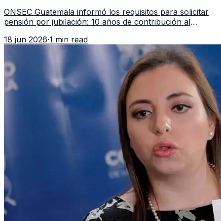
en 2026
ONSEC Guatemala informó los requisitos para solicitar
pensión por jubilación: 10 años de contribución al
Montepío y 50 años de edad, o 20 años de servicio sin
18 jun 2026
·
1 min read
importar edad.