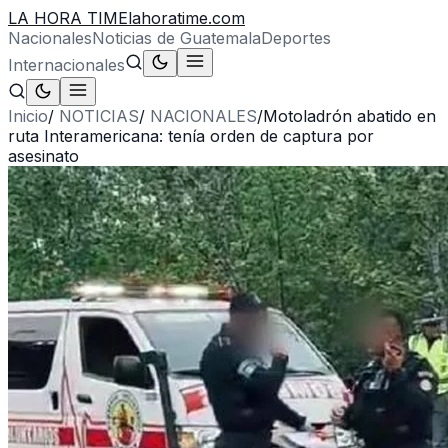
LA HORA TIME
lahoratime.com
Nacionales
Noticias de Guatemala
Deportes
Internacionales
Inicio
/
NOTICIAS
/
NACIONALES
/
Motoladrón abatido en
ruta Interamericana: tenía orden de captura por
asesinato