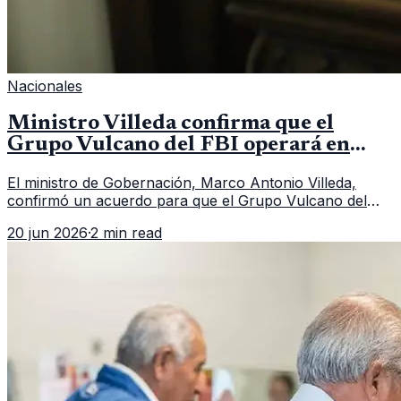
Nacionales
Ministro Villeda confirma que el
Grupo Vulcano del FBI operará en
Guatemala a partir de julio
El ministro de Gobernación, Marco Antonio Villeda,
confirmó un acuerdo para que el Grupo Vulcano del
FBI opere en Guatemala a partir de julio, tras un intento
20 jun 2026
·
2 min read
fallido con la administración anterior del Ministerio
Público.