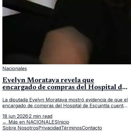
Nacionales
Evelyn Morataya revela que
encargado de compras del Hospital de
Escuintla tiene 7 asistentes
La diputada Evelyn Morataya mostró evidencia de que el
encargado de compras del Hospital de Escuintla cuenta
con 7 asistentes, pese a que el titular anda en
18 jun 2026
·
2 min read
capacitación en la capital.
← Más en
NACIONALES
Inicio
Sobre Nosotros
Privacidad
Términos
Contacto