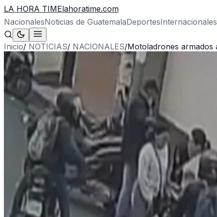
LA HORA TIME
lahoratime.com
Nacionales
Noticias de Guatemala
Deportes
Internacionales
Inicio
/
NOTICIAS
/
NACIONALES
/
Motoladrones armados as