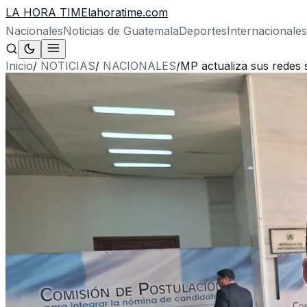
LA HORA TIME
lahoratime.com
Nacionales
Noticias de Guatemala
Deportes
Internacionales
Inicio
/
NOTICIAS
/
NACIONALES
/
MP actualiza sus redes s