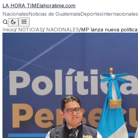
LA HORA TIME
lahoratime.com
Nacionales
Noticias de Guatemala
Deportes
Internacionales
Inicio
/
NOTICIAS
/
NACIONALES
/
MP lanza nueva polític