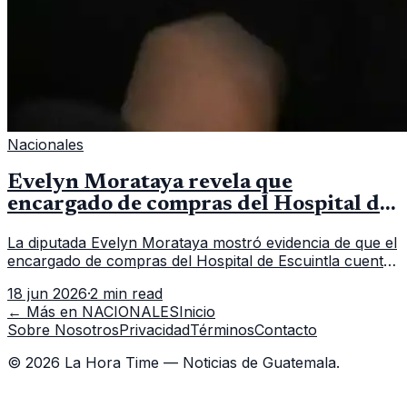
Nacionales
Evelyn Morataya revela que
encargado de compras del Hospital de
Escuintla tiene 7 asistentes
La diputada Evelyn Morataya mostró evidencia de que el
encargado de compras del Hospital de Escuintla cuenta
con 7 asistentes, pese a que el titular anda en
18 jun 2026
·
2 min read
capacitación en la capital.
← Más en
NACIONALES
Inicio
Sobre Nosotros
Privacidad
Términos
Contacto
©
2026
La Hora Time — Noticias de Guatemala.