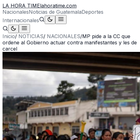
LA HORA TIME
lahoratime.com
Nacionales
Noticias de Guatemala
Deportes
Internacionales
Inicio
/
NOTICIAS
/
NACIONALES
/
MP pide a la CC que
ordene al Gobierno actuar contra manifestantes y les de
carcel