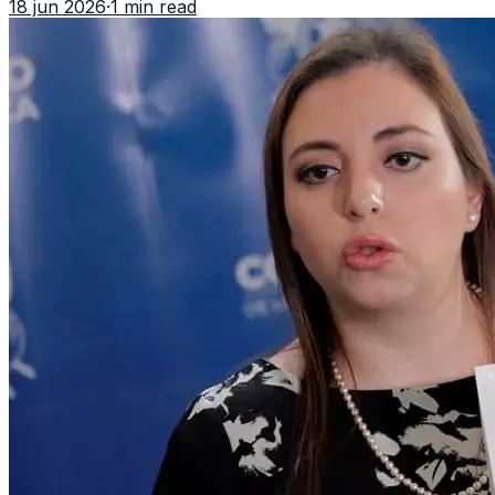
18 jun 2026
·
1 min read
importar edad.