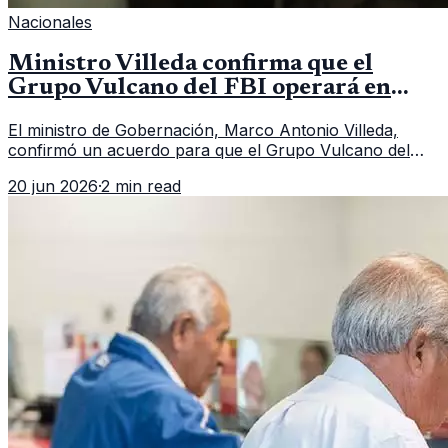
Nacionales
Ministro Villeda confirma que el
Grupo Vulcano del FBI operará en
Guatemala a partir de julio
El ministro de Gobernación, Marco Antonio Villeda,
confirmó un acuerdo para que el Grupo Vulcano del
FBI opere en Guatemala a partir de julio, tras un intento
20 jun 2026
·
2 min read
fallido con la administración anterior del Ministerio
Público.