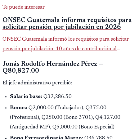
Te puede interesar
ONSEC Guatemala informa requisitos para
solicitar pensión por jubilación en 2026
ONSEC Guatemala informó los requisitos para solicitar
pensión por jubilación: 10 años de contribución al
Montepío y 50 años de edad, o 20 años de servicio sin
Jonás Rodolfo Hernández Pérez —
importar edad.
Q80,827.00
El jefe administrativo percibió:
Salario base:
Q32,286.50
Bonos:
Q2,000.00 (Trabajador), Q375.00
(Profesional), Q250.00 (Bono 3701), Q4,127.00
(Antigüedad MP), Q5,000.00 (Bono Especial)
Bono Extraordinario Marzo:
Q36,788.50