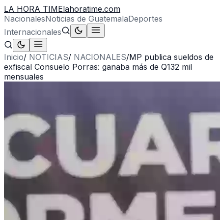
LA HORA TIME
lahoratime.com
Nacionales
Noticias de Guatemala
Deportes
Internacionales
Inicio
/
NOTICIAS
/
NACIONALES
/
MP publica sueldos de
exfiscal Consuelo Porras: ganaba más de Q132 mil
mensuales