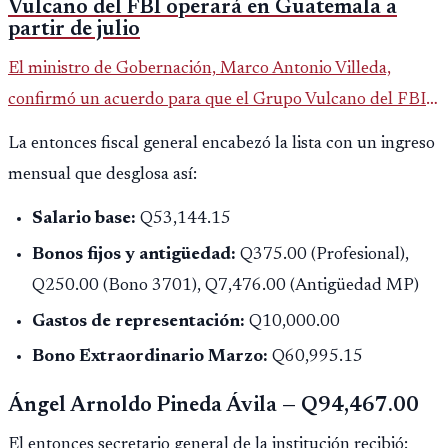
Vulcano del FBI operará en Guatemala a
partir de julio
El ministro de Gobernación, Marco Antonio Villeda,
confirmó un acuerdo para que el Grupo Vulcano del FBI
opere en Guatemala a partir de julio, tras un intento
La entonces fiscal general encabezó la lista con un ingreso
fallido con la administración anterior del Ministerio
mensual que desglosa así:
Público.
Salario base:
Q53,144.15
Bonos fijos y antigüedad:
Q375.00 (Profesional),
Q250.00 (Bono 3701), Q7,476.00 (Antigüedad MP)
Gastos de representación:
Q10,000.00
Bono Extraordinario Marzo:
Q60,995.15
Ángel Arnoldo Pineda Ávila — Q94,467.00
El entonces secretario general de la institución recibió: