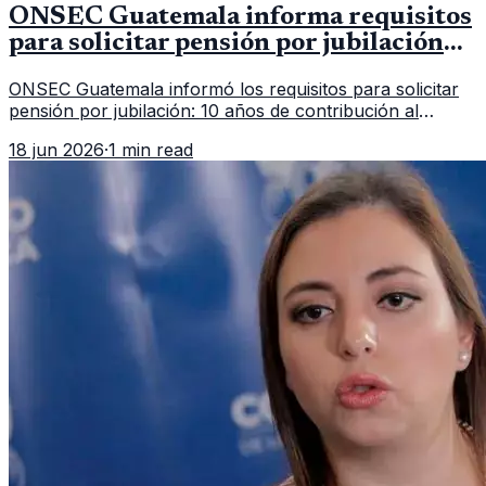
ONSEC Guatemala informa requisitos
para solicitar pensión por jubilación
en 2026
ONSEC Guatemala informó los requisitos para solicitar
pensión por jubilación: 10 años de contribución al
Montepío y 50 años de edad, o 20 años de servicio sin
18 jun 2026
·
1 min read
importar edad.