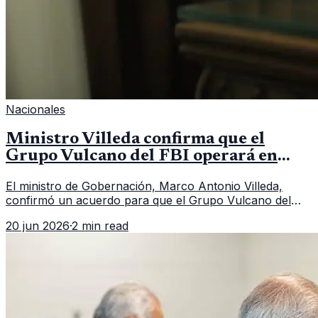
Nacionales
Ministro Villeda confirma que el
Grupo Vulcano del FBI operará en
Guatemala a partir de julio
El ministro de Gobernación, Marco Antonio Villeda,
confirmó un acuerdo para que el Grupo Vulcano del
FBI opere en Guatemala a partir de julio, tras un intento
20 jun 2026
·
2 min read
fallido con la administración anterior del Ministerio
Público.