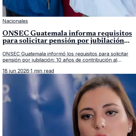
Nacionales
ONSEC Guatemala informa requisitos
para solicitar pensión por jubilación
en 2026
ONSEC Guatemala informó los requisitos para solicitar
pensión por jubilación: 10 años de contribución al
Montepío y 50 años de edad, o 20 años de servicio sin
18 jun 2026
·
1 min read
importar edad.