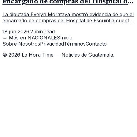
encargado de compras del Hospital de
Escuintla tiene 7 asistentes
La diputada Evelyn Morataya mostró evidencia de que el
encargado de compras del Hospital de Escuintla cuenta
con 7 asistentes, pese a que el titular anda en
18 jun 2026
·
2 min read
capacitación en la capital.
← Más en
NACIONALES
Inicio
Sobre Nosotros
Privacidad
Términos
Contacto
©
2026
La Hora Time — Noticias de Guatemala.