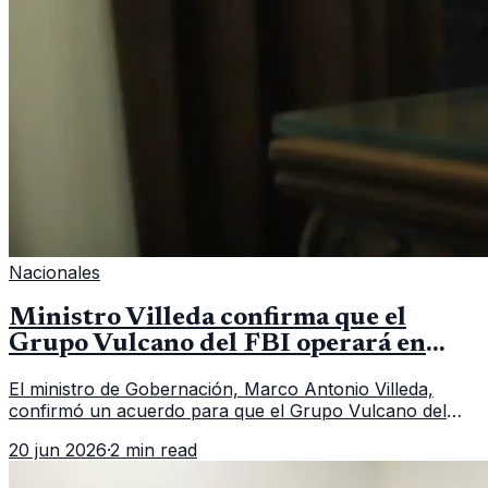
Nacionales
Ministro Villeda confirma que el
Grupo Vulcano del FBI operará en
Guatemala a partir de julio
El ministro de Gobernación, Marco Antonio Villeda,
confirmó un acuerdo para que el Grupo Vulcano del
FBI opere en Guatemala a partir de julio, tras un intento
20 jun 2026
·
2 min read
fallido con la administración anterior del Ministerio
Público.