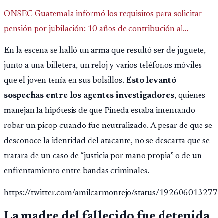
ONSEC Guatemala informó los requisitos para solicitar
pensión por jubilación: 10 años de contribución al
Montepío y 50 años de edad, o 20 años de servicio sin
En la escena se halló un arma que resultó ser de juguete,
importar edad.
junto a una billetera, un reloj y varios teléfonos móviles
que el joven tenía en sus bolsillos.
Esto levantó
sospechas entre los agentes investigadores
, quienes
manejan la hipótesis de que Pineda estaba intentando
robar un picop cuando fue neutralizado. A pesar de que se
desconoce la identidad del atacante, no se descarta que se
tratara de un caso de “justicia por mano propia” o de un
enfrentamiento entre bandas criminales.
https://twitter.com/amilcarmontejo/status/1926060132
La madre del fallecido fue detenida