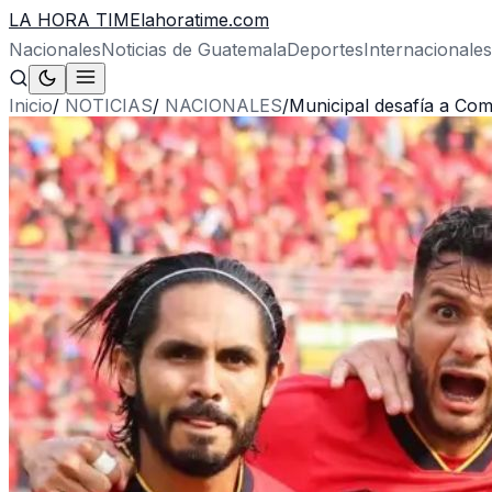
LA HORA TIME
lahoratime.com
Nacionales
Noticias de Guatemala
Deportes
Internacionales
Inicio
/
NOTICIAS
/
NACIONALES
/
Municipal desafía a Co