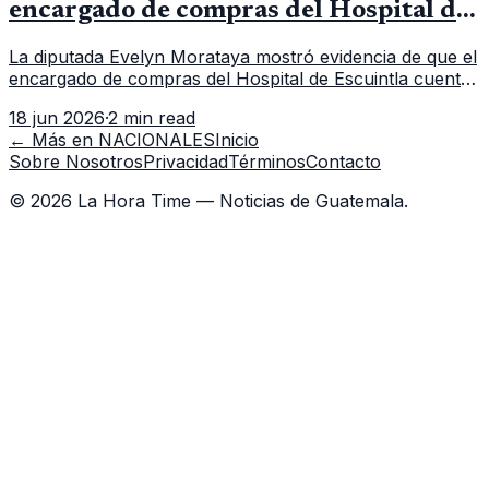
encargado de compras del Hospital de
Escuintla tiene 7 asistentes
La diputada Evelyn Morataya mostró evidencia de que el
encargado de compras del Hospital de Escuintla cuenta
con 7 asistentes, pese a que el titular anda en
18 jun 2026
·
2 min read
capacitación en la capital.
← Más en
NACIONALES
Inicio
Sobre Nosotros
Privacidad
Términos
Contacto
©
2026
La Hora Time — Noticias de Guatemala.