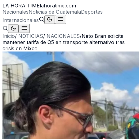
LA HORA TIME
lahoratime.com
Nacionales
Noticias de Guatemala
Deportes
Internacionales
Inicio
/
NOTICIAS
/
NACIONALES
/
Neto Bran solicita
mantener tarifa de Q5 en transporte alternativo tras
crisis en Mixco