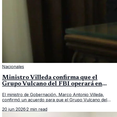
Nacionales
Ministro Villeda confirma que el
Grupo Vulcano del FBI operará en
Guatemala a partir de julio
El ministro de Gobernación, Marco Antonio Villeda,
confirmó un acuerdo para que el Grupo Vulcano del
FBI opere en Guatemala a partir de julio, tras un intento
20 jun 2026
·
2 min read
fallido con la administración anterior del Ministerio
Público.