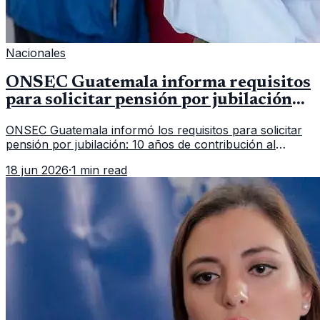
Nacionales
ONSEC Guatemala informa requisitos
para solicitar pensión por jubilación
en 2026
ONSEC Guatemala informó los requisitos para solicitar
pensión por jubilación: 10 años de contribución al
Montepío y 50 años de edad, o 20 años de servicio sin
18 jun 2026
·
1 min read
importar edad.