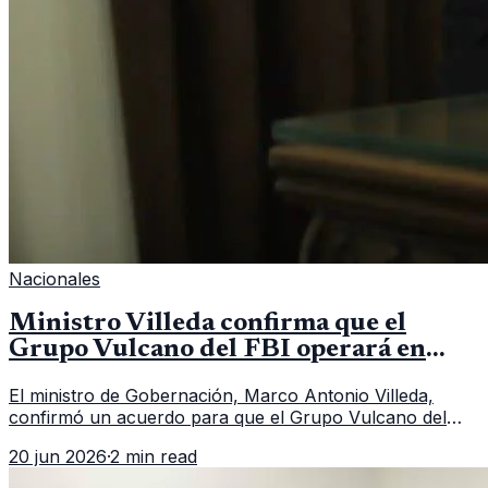
Nacionales
Ministro Villeda confirma que el
Grupo Vulcano del FBI operará en
Guatemala a partir de julio
El ministro de Gobernación, Marco Antonio Villeda,
confirmó un acuerdo para que el Grupo Vulcano del
FBI opere en Guatemala a partir de julio, tras un intento
20 jun 2026
·
2 min read
fallido con la administración anterior del Ministerio
Público.