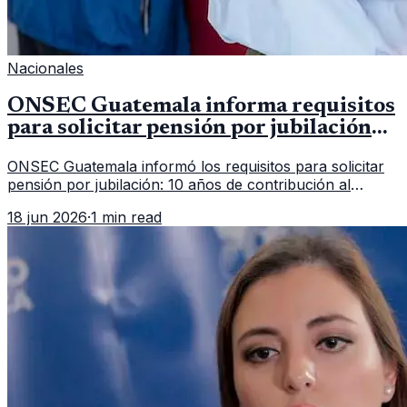
Nacionales
ONSEC Guatemala informa requisitos
para solicitar pensión por jubilación
en 2026
ONSEC Guatemala informó los requisitos para solicitar
pensión por jubilación: 10 años de contribución al
Montepío y 50 años de edad, o 20 años de servicio sin
18 jun 2026
·
1 min read
importar edad.