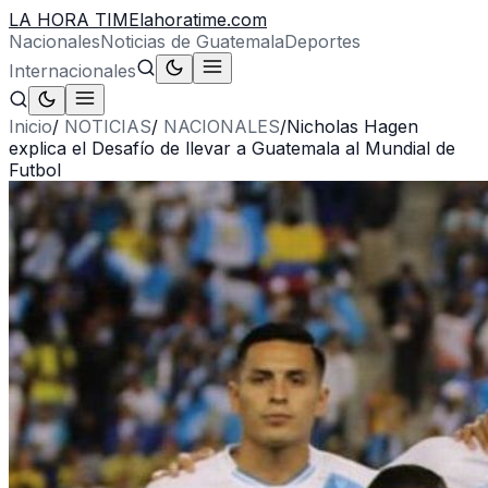
LA HORA TIME
lahoratime.com
Nacionales
Noticias de Guatemala
Deportes
Internacionales
Inicio
/
NOTICIAS
/
NACIONALES
/
Nicholas Hagen
explica el Desafío de llevar a Guatemala al Mundial de
Futbol