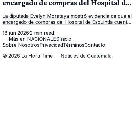
encargado de compras del Hospital de
Escuintla tiene 7 asistentes
La diputada Evelyn Morataya mostró evidencia de que el
encargado de compras del Hospital de Escuintla cuenta
con 7 asistentes, pese a que el titular anda en
18 jun 2026
·
2 min read
capacitación en la capital.
← Más en
NACIONALES
Inicio
Sobre Nosotros
Privacidad
Términos
Contacto
©
2026
La Hora Time — Noticias de Guatemala.