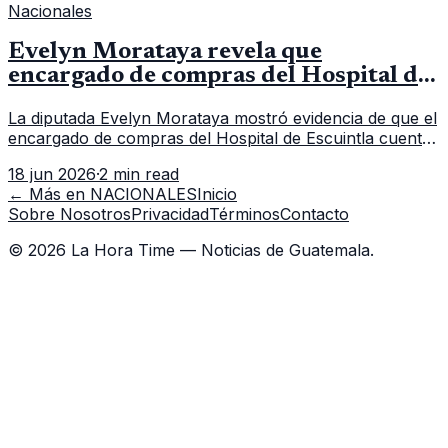
Nacionales
Evelyn Morataya revela que
encargado de compras del Hospital de
Escuintla tiene 7 asistentes
La diputada Evelyn Morataya mostró evidencia de que el
encargado de compras del Hospital de Escuintla cuenta
con 7 asistentes, pese a que el titular anda en
18 jun 2026
·
2 min read
capacitación en la capital.
← Más en
NACIONALES
Inicio
Sobre Nosotros
Privacidad
Términos
Contacto
©
2026
La Hora Time — Noticias de Guatemala.