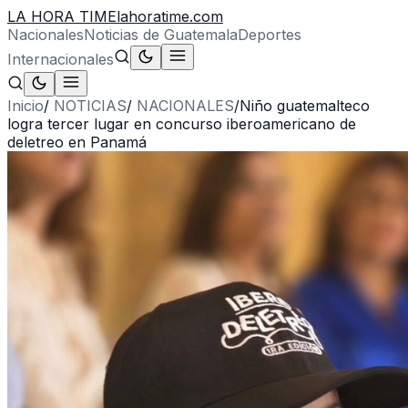
LA HORA TIME
lahoratime.com
Nacionales
Noticias de Guatemala
Deportes
Internacionales
Inicio
/
NOTICIAS
/
NACIONALES
/
Niño guatemalteco
logra tercer lugar en concurso iberoamericano de
deletreo en Panamá