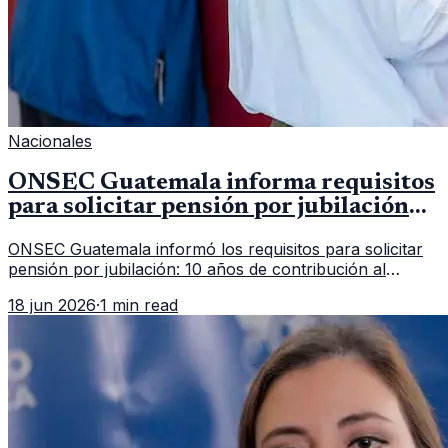
Nacionales
ONSEC Guatemala informa requisitos
para solicitar pensión por jubilación
en 2026
ONSEC Guatemala informó los requisitos para solicitar
pensión por jubilación: 10 años de contribución al
Montepío y 50 años de edad, o 20 años de servicio sin
18 jun 2026
·
1 min read
importar edad.