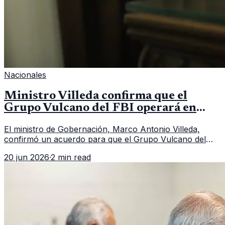
Nacionales
Ministro Villeda confirma que el
Grupo Vulcano del FBI operará en
Guatemala a partir de julio
El ministro de Gobernación, Marco Antonio Villeda,
confirmó un acuerdo para que el Grupo Vulcano del
FBI opere en Guatemala a partir de julio, tras un intento
20 jun 2026
·
2 min read
fallido con la administración anterior del Ministerio
Público.