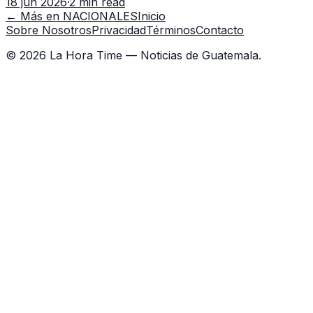
18 jun 2026
·
2 min read
capacitación en la capital.
← Más en
NACIONALES
Inicio
Sobre Nosotros
Privacidad
Términos
Contacto
©
2026
La Hora Time — Noticias de Guatemala.