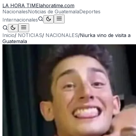
LA HORA TIME
lahoratime.com
Nacionales
Noticias de Guatemala
Deportes
Internacionales
Inicio
/
NOTICIAS
/
NACIONALES
/
Niurka vino de visita a
Guatemala