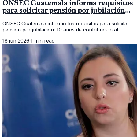
ONSEC Guatemala informa requisitos
para solicitar pensión por jubilación
en 2026
ONSEC Guatemala informó los requisitos para solicitar
pensión por jubilación: 10 años de contribución al
Montepío y 50 años de edad, o 20 años de servicio sin
18 jun 2026
·
1 min read
importar edad.