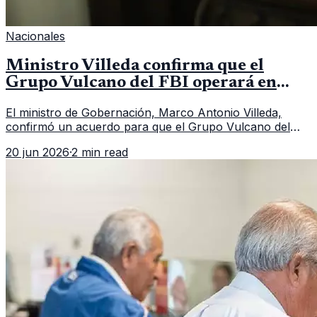
Nacionales
Ministro Villeda confirma que el
Grupo Vulcano del FBI operará en
Guatemala a partir de julio
El ministro de Gobernación, Marco Antonio Villeda,
confirmó un acuerdo para que el Grupo Vulcano del
FBI opere en Guatemala a partir de julio, tras un intento
20 jun 2026
·
2 min read
fallido con la administración anterior del Ministerio
Público.