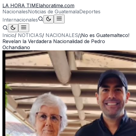
LA HORA TIME
lahoratime.com
Nacionales
Noticias de Guatemala
Deportes
Internacionales
Inicio
/
NOTICIAS
/
NACIONALES
/
¡No es Guatemalteco!
Revelan la Verdadera Nacionalidad de Pedro
Ochandiano