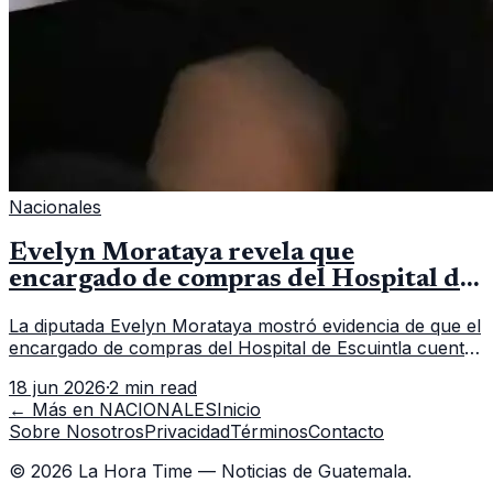
Nacionales
Evelyn Morataya revela que
encargado de compras del Hospital de
Escuintla tiene 7 asistentes
La diputada Evelyn Morataya mostró evidencia de que el
encargado de compras del Hospital de Escuintla cuenta
con 7 asistentes, pese a que el titular anda en
18 jun 2026
·
2 min read
capacitación en la capital.
← Más en
NACIONALES
Inicio
Sobre Nosotros
Privacidad
Términos
Contacto
©
2026
La Hora Time — Noticias de Guatemala.