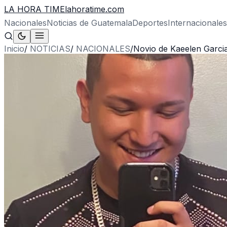
LA HORA TIME
lahoratime.com
Nacionales
Noticias de Guatemala
Deportes
Internacionales
Inicio
/
NOTICIAS
/
NACIONALES
/
Novio de Kaeelen Garcia