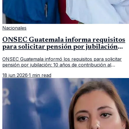
Nacionales
ONSEC Guatemala informa requisitos
para solicitar pensión por jubilación
en 2026
ONSEC Guatemala informó los requisitos para solicitar
pensión por jubilación: 10 años de contribución al
Montepío y 50 años de edad, o 20 años de servicio sin
18 jun 2026
·
1 min read
importar edad.