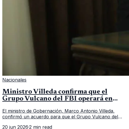
Nacionales
Ministro Villeda confirma que el
Grupo Vulcano del FBI operará en
Guatemala a partir de julio
El ministro de Gobernación, Marco Antonio Villeda,
confirmó un acuerdo para que el Grupo Vulcano del
FBI opere en Guatemala a partir de julio, tras un intento
20 jun 2026
·
2 min read
fallido con la administración anterior del Ministerio