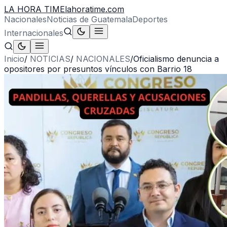
LA HORA TIME
lahoratime.com
Nacionales
Noticias de Guatemala
Deportes
Internacionales
Inicio
/
NOTICIAS
/
NACIONALES
/
Oficialismo denuncia a
opositores por presuntos vínculos con Barrio 18