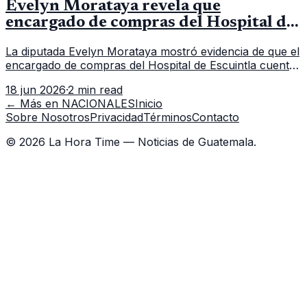
Evelyn Morataya revela que
encargado de compras del Hospital de
Escuintla tiene 7 asistentes
La diputada Evelyn Morataya mostró evidencia de que el
encargado de compras del Hospital de Escuintla cuenta
con 7 asistentes, pese a que el titular anda en
18 jun 2026
·
2 min read
capacitación en la capital.
← Más en
NACIONALES
Inicio
Sobre Nosotros
Privacidad
Términos
Contacto
©
2026
La Hora Time — Noticias de Guatemala.