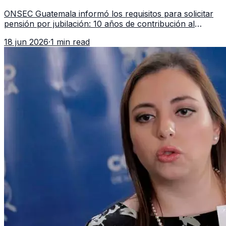
en 2026
ONSEC Guatemala informó los requisitos para solicitar
pensión por jubilación: 10 años de contribución al
Montepío y 50 años de edad, o 20 años de servicio sin
18 jun 2026
·
1 min read
importar edad.