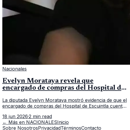
Nacionales
Evelyn Morataya revela que
encargado de compras del Hospital de
Escuintla tiene 7 asistentes
La diputada Evelyn Morataya mostró evidencia de que el
encargado de compras del Hospital de Escuintla cuenta
con 7 asistentes, pese a que el titular anda en
18 jun 2026
·
2 min read
capacitación en la capital.
← Más en
NACIONALES
Inicio
Sobre Nosotros
Privacidad
Términos
Contacto