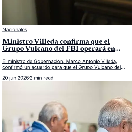
Nacionales
Ministro Villeda confirma que el
Grupo Vulcano del FBI operará en
Guatemala a partir de julio
El ministro de Gobernación, Marco Antonio Villeda,
confirmó un acuerdo para que el Grupo Vulcano del
FBI opere en Guatemala a partir de julio, tras un intento
20 jun 2026
·
2 min read
fallido con la administración anterior del Ministerio
Público.