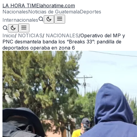
LA HORA TIME
lahoratime.com
Nacionales
Noticias de Guatemala
Deportes
Internacionales
Inicio
/
NOTICIAS
/
NACIONALES
/
Operativo del MP y
PNC desmantela banda los “Breaks 33”: pandilla de
deportados operaba en zona 6