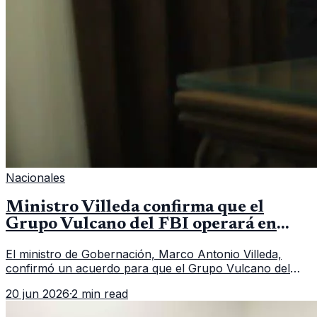
Nacionales
Ministro Villeda confirma que el
Grupo Vulcano del FBI operará en
Guatemala a partir de julio
El ministro de Gobernación, Marco Antonio Villeda,
confirmó un acuerdo para que el Grupo Vulcano del
FBI opere en Guatemala a partir de julio, tras un intento
20 jun 2026
·
2 min read
fallido con la administración anterior del Ministerio
Público.