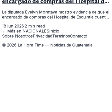
encargado de compras del Hospital de
Escuintla tiene 7 asistentes
La diputada Evelyn Morataya mostró evidencia de que el
encargado de compras del Hospital de Escuintla cuenta
con 7 asistentes, pese a que el titular anda en
18 jun 2026
·
2 min read
capacitación en la capital.
← Más en
NACIONALES
Inicio
Sobre Nosotros
Privacidad
Términos
Contacto
©
2026
La Hora Time — Noticias de Guatemala.