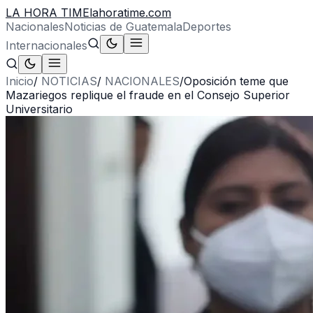
LA HORA TIME
lahoratime.com
Nacionales
Noticias de Guatemala
Deportes
Internacionales
Inicio
/
NOTICIAS
/
NACIONALES
/
Oposición teme que
Mazariegos replique el fraude en el Consejo Superior
Universitario