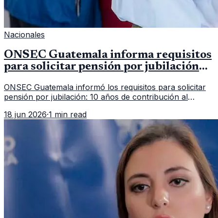
Nacionales
ONSEC Guatemala informa requisitos
para solicitar pensión por jubilación
en 2026
ONSEC Guatemala informó los requisitos para solicitar
pensión por jubilación: 10 años de contribución al
Montepío y 50 años de edad, o 20 años de servicio sin
18 jun 2026
·
1 min read
importar edad.