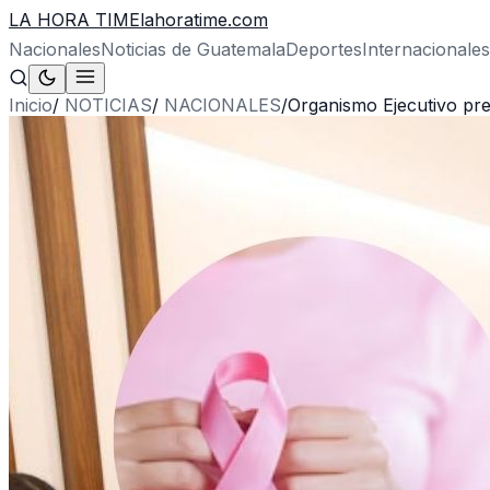
LA HORA TIME
lahoratime.com
Nacionales
Noticias de Guatemala
Deportes
Internacionales
Inicio
/
NOTICIAS
/
NACIONALES
/
Organismo Ejecutivo pre