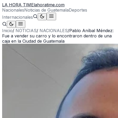
LA HORA TIME
lahoratime.com
Nacionales
Noticias de Guatemala
Deportes
Internacionales
Inicio
/
NOTICIAS
/
NACIONALES
/
Pablo Aníbal Méndez:
Fue a vender su carro y lo encontraron dentro de una
caja en la Ciudad de Guatemala