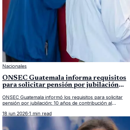
Nacionales
ONSEC Guatemala informa requisitos
para solicitar pensión por jubilación
en 2026
ONSEC Guatemala informó los requisitos para solicitar
pensión por jubilación: 10 años de contribución al
Montepío y 50 años de edad, o 20 años de servicio sin
18 jun 2026
·
1 min read
importar edad.