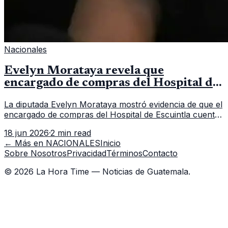
Nacionales
Evelyn Morataya revela que
encargado de compras del Hospital de
Escuintla tiene 7 asistentes
La diputada Evelyn Morataya mostró evidencia de que el
encargado de compras del Hospital de Escuintla cuenta
con 7 asistentes, pese a que el titular anda en
18 jun 2026
·
2 min read
capacitación en la capital.
← Más en
NACIONALES
Inicio
Sobre Nosotros
Privacidad
Términos
Contacto
©
2026
La Hora Time — Noticias de Guatemala.