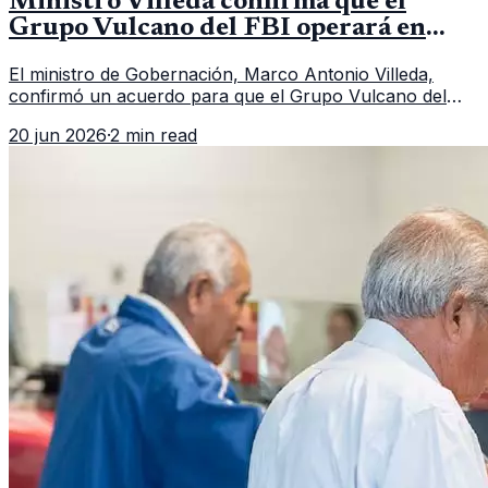
Ministro Villeda confirma que el
Grupo Vulcano del FBI operará en
Guatemala a partir de julio
El ministro de Gobernación, Marco Antonio Villeda,
confirmó un acuerdo para que el Grupo Vulcano del
FBI opere en Guatemala a partir de julio, tras un intento
20 jun 2026
·
2 min read
fallido con la administración anterior del Ministerio
Público.