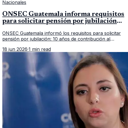
Nacionales
ONSEC Guatemala informa requisitos
para solicitar pensión por jubilación
en 2026
ONSEC Guatemala informó los requisitos para solicitar
pensión por jubilación: 10 años de contribución al
Montepío y 50 años de edad, o 20 años de servicio sin
18 jun 2026
·
1 min read
importar edad.