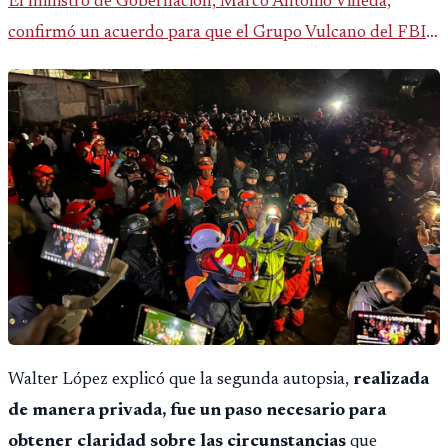
El ministro de Gobernación, Marco Antonio Villeda,
confirmó un acuerdo para que el Grupo Vulcano del FBI
opere en Guatemala a partir de julio, tras un intento
fallido con la administración anterior del Ministerio
Público.
Walter López explicó que la segunda autopsia,
realizada
de manera privada, fue un paso necesario para
obtener claridad sobre las circunstancias
que