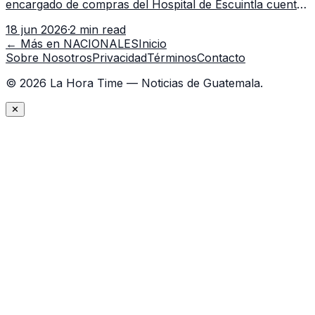
encargado de compras del Hospital de Escuintla cuenta
con 7 asistentes, pese a que el titular anda en
18 jun 2026
·
2 min read
capacitación en la capital.
← Más en
NACIONALES
Inicio
Sobre Nosotros
Privacidad
Términos
Contacto
©
2026
La Hora Time — Noticias de Guatemala.