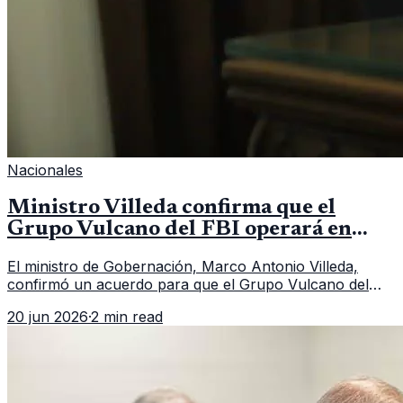
Nacionales
Ministro Villeda confirma que el
Grupo Vulcano del FBI operará en
Guatemala a partir de julio
El ministro de Gobernación, Marco Antonio Villeda,
confirmó un acuerdo para que el Grupo Vulcano del
FBI opere en Guatemala a partir de julio, tras un intento
20 jun 2026
·
2 min read
fallido con la administración anterior del Ministerio
Público.