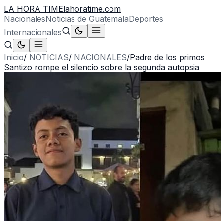
LA HORA TIME
lahoratime.com
Nacionales
Noticias de Guatemala
Deportes
Internacionales
Inicio
/
NOTICIAS
/
NACIONALES
/
Padre de los primos
Santizo rompe el silencio sobre la segunda autopsia