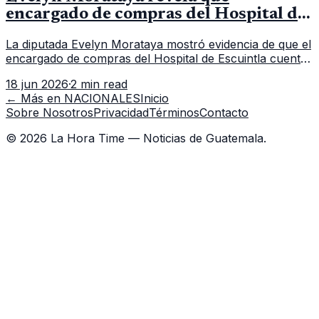
encargado de compras del Hospital de
Escuintla tiene 7 asistentes
La diputada Evelyn Morataya mostró evidencia de que el
encargado de compras del Hospital de Escuintla cuenta
con 7 asistentes, pese a que el titular anda en
18 jun 2026
·
2 min read
capacitación en la capital.
← Más en
NACIONALES
Inicio
Sobre Nosotros
Privacidad
Términos
Contacto
©
2026
La Hora Time — Noticias de Guatemala.