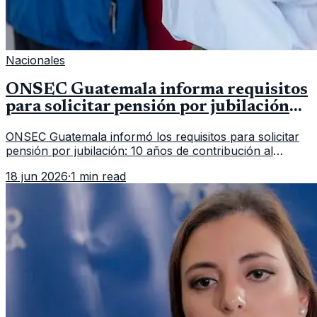
Nacionales
ONSEC Guatemala informa requisitos
para solicitar pensión por jubilación
en 2026
ONSEC Guatemala informó los requisitos para solicitar
pensión por jubilación: 10 años de contribución al
Montepío y 50 años de edad, o 20 años de servicio sin
18 jun 2026
·
1 min read
importar edad.