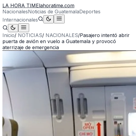
LA HORA TIME
lahoratime.com
Nacionales
Noticias de Guatemala
Deportes
Internacionales
Inicio
/
NOTICIAS
/
NACIONALES
/
Pasajero intentó abrir
puerta de avión en vuelo a Guatemala y provocó
aterrizaje de emergencia