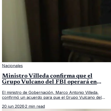
Nacionales
Ministro Villeda confirma que el
Grupo Vulcano del FBI operará en
Guatemala a partir de julio
El ministro de Gobernación, Marco Antonio Villeda,
confirmó un acuerdo para que el Grupo Vulcano del
FBI opere en Guatemala a partir de julio, tras un intento
20 jun 2026
·
2 min read
fallido con la administración anterior del Ministerio