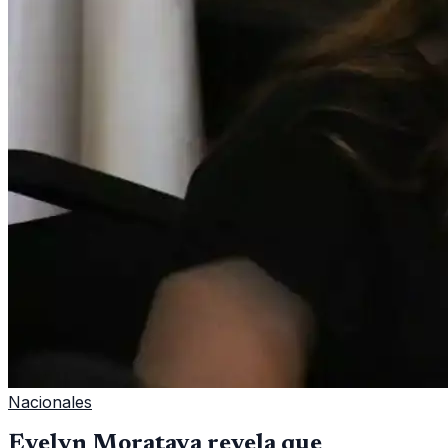
Nacionales
Evelyn Morataya revela que