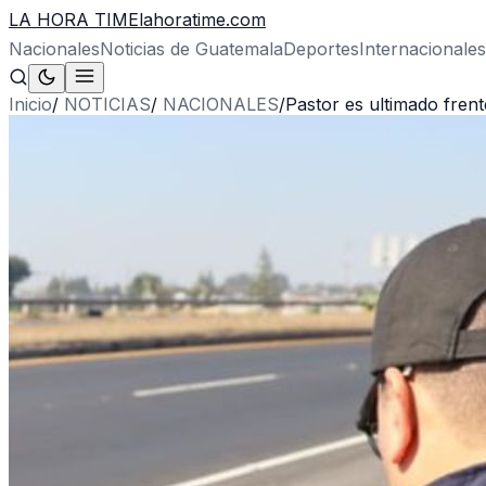
LA HORA TIME
lahoratime.com
Nacionales
Noticias de Guatemala
Deportes
Internacionales
Inicio
/
NOTICIAS
/
NACIONALES
/
Pastor es ultimado frent