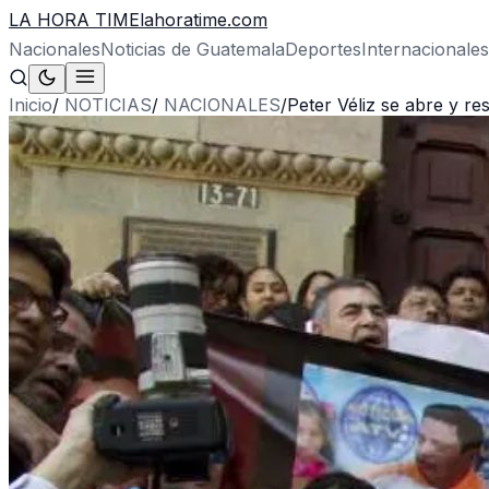
LA HORA TIME
lahoratime.com
Nacionales
Noticias de Guatemala
Deportes
Internacionales
Inicio
/
NOTICIAS
/
NACIONALES
/
Peter Véliz se abre y re