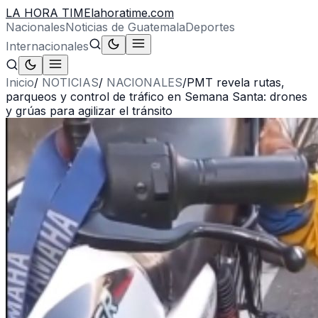
LA HORA TIME
lahoratime.com
Nacionales
Noticias de Guatemala
Deportes
Internacionales
Inicio
/
NOTICIAS
/
NACIONALES
/
PMT revela rutas,
parqueos y control de tráfico en Semana Santa: drones
y grúas para agilizar el tránsito