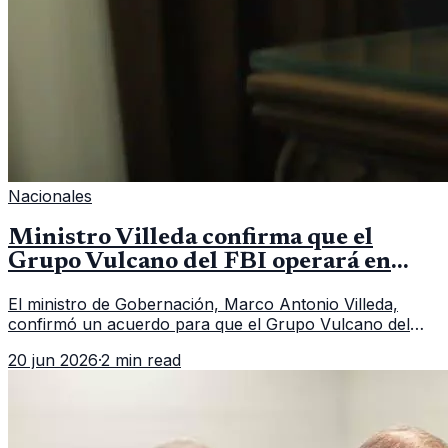
Nacionales
Ministro Villeda confirma que el
Grupo Vulcano del FBI operará en
Guatemala a partir de julio
El ministro de Gobernación, Marco Antonio Villeda,
confirmó un acuerdo para que el Grupo Vulcano del
FBI opere en Guatemala a partir de julio, tras un intento
20 jun 2026
·
2 min read
fallido con la administración anterior del Ministerio
Público.