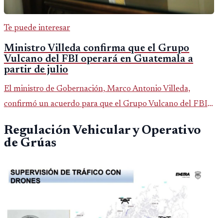
Te puede interesar
Ministro Villeda confirma que el Grupo
Vulcano del FBI operará en Guatemala a
partir de julio
El ministro de Gobernación, Marco Antonio Villeda,
confirmó un acuerdo para que el Grupo Vulcano del FBI
opere en Guatemala a partir de julio, tras un intento
Regulación Vehicular y Operativo
fallido con la administración anterior del Ministerio
de Grúas
Público.