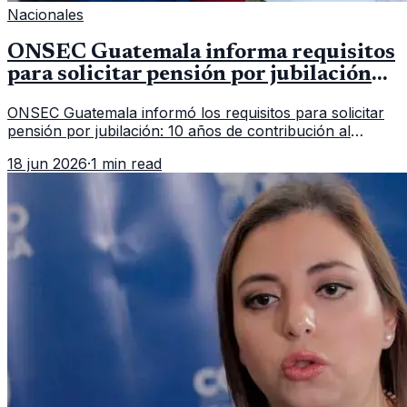
Nacionales
ONSEC Guatemala informa requisitos
para solicitar pensión por jubilación
en 2026
ONSEC Guatemala informó los requisitos para solicitar
pensión por jubilación: 10 años de contribución al
Montepío y 50 años de edad, o 20 años de servicio sin
18 jun 2026
·
1 min read
importar edad.