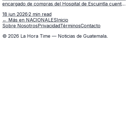
encargado de compras del Hospital de Escuintla cuenta
con 7 asistentes, pese a que el titular anda en
18 jun 2026
·
2 min read
capacitación en la capital.
← Más en
NACIONALES
Inicio
Sobre Nosotros
Privacidad
Términos
Contacto
©
2026
La Hora Time — Noticias de Guatemala.