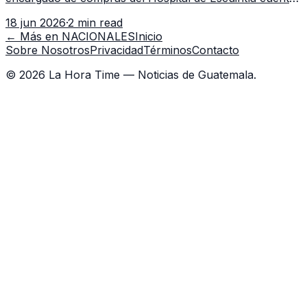
con 7 asistentes, pese a que el titular anda en
18 jun 2026
·
2 min read
capacitación en la capital.
← Más en
NACIONALES
Inicio
Sobre Nosotros
Privacidad
Términos
Contacto
©
2026
La Hora Time — Noticias de Guatemala.