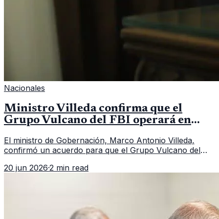
Nacionales
Ministro Villeda confirma que el
Grupo Vulcano del FBI operará en
Guatemala a partir de julio
El ministro de Gobernación, Marco Antonio Villeda,
confirmó un acuerdo para que el Grupo Vulcano del
FBI opere en Guatemala a partir de julio, tras un intento
20 jun 2026
·
2 min read
fallido con la administración anterior del Ministerio
Público.