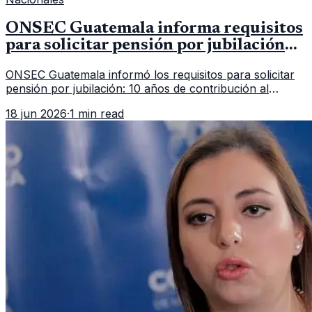
ONSEC Guatemala informa requisitos
para solicitar pensión por jubilación
en 2026
ONSEC Guatemala informó los requisitos para solicitar
pensión por jubilación: 10 años de contribución al
Montepío y 50 años de edad, o 20 años de servicio sin
18 jun 2026
·
1 min read
importar edad.