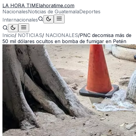
LA HORA TIME
lahoratime.com
Nacionales
Noticias de Guatemala
Deportes
Internacionales
Inicio
/
NOTICIAS
/
NACIONALES
/
PNC decomisa más de
50 mil dólares ocultos en bomba de fumigar en Petén