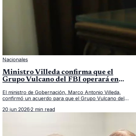
Nacionales
Ministro Villeda confirma que el
Grupo Vulcano del FBI operará en
Guatemala a partir de julio
El ministro de Gobernación, Marco Antonio Villeda,
confirmó un acuerdo para que el Grupo Vulcano del
FBI opere en Guatemala a partir de julio, tras un intento
20 jun 2026
·
2 min read
fallido con la administración anterior del Ministerio
Público.