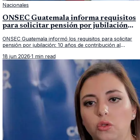
Nacionales
ONSEC Guatemala informa requisitos
para solicitar pensión por jubilación
en 2026
ONSEC Guatemala informó los requisitos para solicitar
pensión por jubilación: 10 años de contribución al
Montepío y 50 años de edad, o 20 años de servicio sin
18 jun 2026
·
1 min read
importar edad.