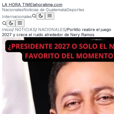
LA HORA TIME
lahoratime.com
Nacionales
Noticias de Guatemala
Deportes
Internacionales
Inicio
/
NOTICIAS
/
NACIONALES
/
Portillo reabre el juego
2027 y crece el ruido alrededor de Nery Ramos