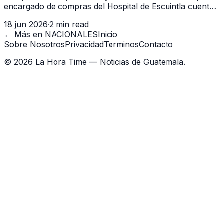
encargado de compras del Hospital de Escuintla cuenta
con 7 asistentes, pese a que el titular anda en
18 jun 2026
·
2 min read
capacitación en la capital.
← Más en
NACIONALES
Inicio
Sobre Nosotros
Privacidad
Términos
Contacto
©
2026
La Hora Time — Noticias de Guatemala.